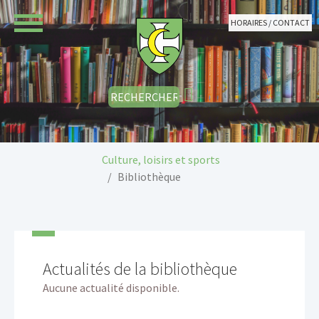
Aller au contenu principal
HORAIRES / CONTACT
Vous êtes ici:
Culture, loisirs et sports
Bibliothèque
Actualités de la bibliothèque
Aucune actualité disponible.