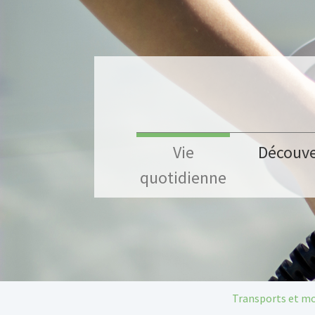
Aller au contenu principal
Vie
Découve
quotidienne
Vous êtes ici:
Transports et mo