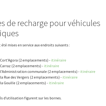
s de recharge pour véhicules
riques
 été mises en service aux endroits suivants :
e Cort’Agora (2 emplacements) -
itinéraire
u Carraz (2 emplacements) -
itinéraire
e l’Administration communale (2 emplacements) -
itinéraire
 la Rue des Vergers (2 emplacements) -
itinéraire
 la Gouille (2 emplacements) -
itinéraire
s d’utilisation figurent sur les bornes.