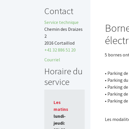
Contact
Service technique
Borne
Chemin des Draizes
2
élect
2016 Cortaillod
+41 32 886 51 20
5 bornes ont
Courriel
Horaire du
• Parking d
service
• Parking d
• Parking d
• Parking de
• Parking de
Les
matins
lundi-
Les modalité
jeudi: