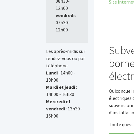
08h30-
Site interne
12h00
vendredi:
07h30-
12h00
Subve
Les après-midis sur
rendez-vous ou par
borne
téléphone :
élect
Lundi
: 14h00 -
18h00
Mardi et jeudi
:
Quiconque in
14h00 - 16h30
électriques 
Mercredi et
subventionna
vendredi
: 13h30 -
d’installati
16h00
Toute quest