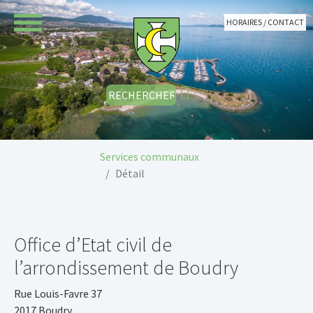
Aller au contenu principal
HORAIRES / CONTACT
Vous êtes ici:
Services communaux
Détail
Office d’Etat civil de
l’arrondissement de Boudry
Rue Louis-Favre 37
2017 Boudry